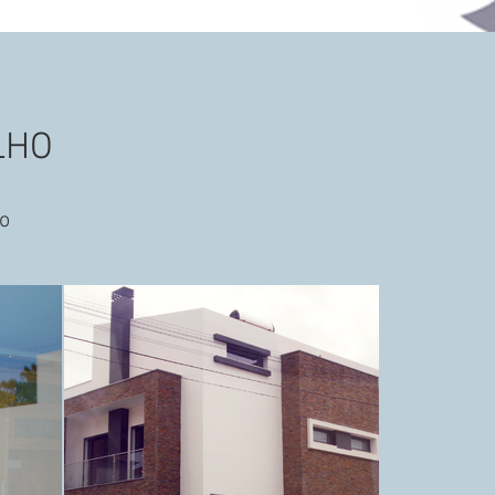
LHO
jo